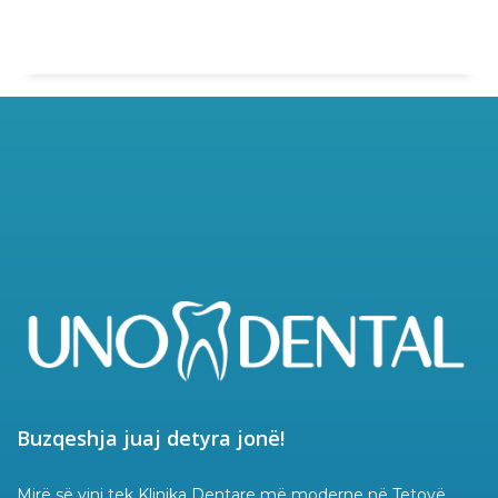
Buzqeshja juaj detyra jonë!
Mirë së vini tek Klinika Dentare më moderne në Tetovë