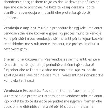
shëndetin e përgjithshëm të gojës dhe kockave të nofullës së
sipërme ose të poshtme. Në bazë të kësaj vlerësimi, do të
planifikohet vendosja e implantit dhe protetika që do të
përdoret.
Vendosja e Implantit:
Në një procedurë kirurgjikale, implantet
vendosen thellë në kockën e gojës. Ky proces mund të kërkojë
kohë për shërim pas vendosjes së implantit për të lejuar kockën
të bashkohet me strukturën e implantit, një proces i njohur si
osteo-integrim.
Shërimi dhe Rikuperimi:
Pas vendosjes së implantit, është e
rëndësishme të lejohet një periudhë e shërimi që kocka të
fuqizohet dhe të lidhet ngushtë me implantin. Kjo zakonisht
zgjat nga disa javë deri në disa muaj, varësisht nga individët dhe
kompleksiteti i rasti.
Vendosja e Protetikës:
Pas shërimit të mjaftueshëm, një
kurorë ose një protetikë tjetër mund të vendoset mbi implantin.
Kjo protetikë do të duhet të përputhet me ngjyrën, formën dhe
pozicionin e dhëmbëve natyralë për të siguruar një pamje