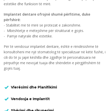
estetike dhe funksion të mirë.
Implantet dentare ofrojnë shumë përfitime, duke
përfshirë:
- Stabilitet më të mirë se protezat e zakonshme.
- Mbështetje e mëtejshme për strukturat e gojës.
- Pamje natyrale dhe estetike.
Për të vendosur implantet dentare, është e rëndësishme të
konsultoheni me një stomatolog të specializuar në këtë fushë, i
cili do të ju japë këshilla dhe zgjidhje të personalizuara në
përputhje me nevojat tuaja dhe shëndetin e përgjithshëm të
gojës tuaj.
Vlerësimi dhe Planifikimi
Vendosja e Implantit
Shërimi dhe rikuperimi