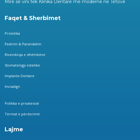
Mirë së vini tek Klinika Dentare më moderne në Tetovë
Faqet & Sherbimet
Protetika
Pastrim & Parandalim
Rivendosja e dhëmbëve
Stomatologji estetike
Implante Dentare
Invisalign
Politika e privatesisë
Termat e përdorimit
Lajme