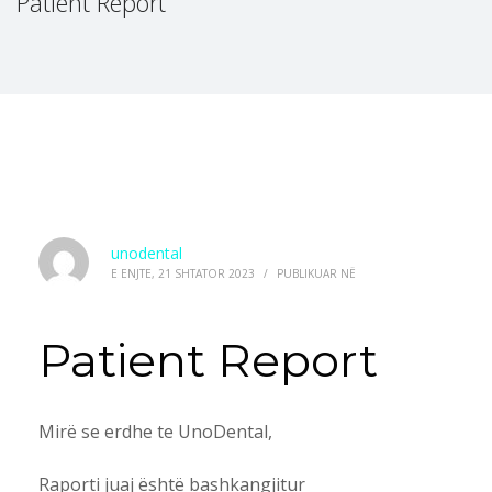
Patient Report
unodental
E ENJTE, 21 SHTATOR 2023
/
PUBLIKUAR NË
Patient Report
Mirë se erdhe te UnoDental,
Raporti juaj është bashkangjitur