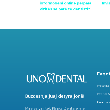
informoheni online përpara
Invi
vizitës së parë te dentisti?
Faqet
Protetika
Pastrim &
Buzqeshja juaj detyra jonë!
Parandal
Mirë së vini tek Klinika Dentare më