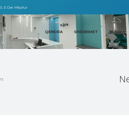
0, E Die: Mbyllur
QENDRA
SHERBIMET
KLINIKA
Ne
TE