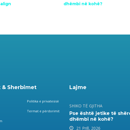
salign
dhëmbi në kohë?
 & Sherbimet
Lajme
Politika e privatesisë
SHIKO TË GJITHA
Termat e përdorimit
Pse është jetike të shë
dhëmbi në kohë?
im
21 Prill, 2026