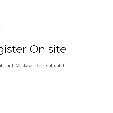
Ë
ster On site
ite_url}} Me datën: {{current_date}}