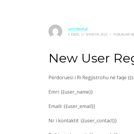
unodental
E ENJTE, 21 SHTATOR 2023
/
PUBLIKUAR N
New User Regi
Përdoruesi i Ri Regjistrohu në faqe {{s
Emri: {{user_name}}
Emaili :{{user_email}}
Nr i kontaktit :{{user_contact}}