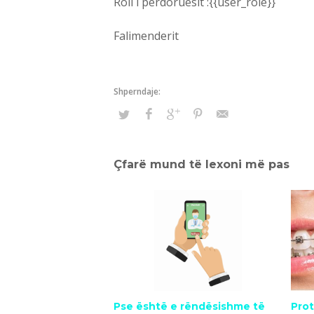
Roli i përdoruesit :{{user_role}}
Falimenderit
Çfarë mund të lexoni më pas
Pse është e rëndësishme të
Prot