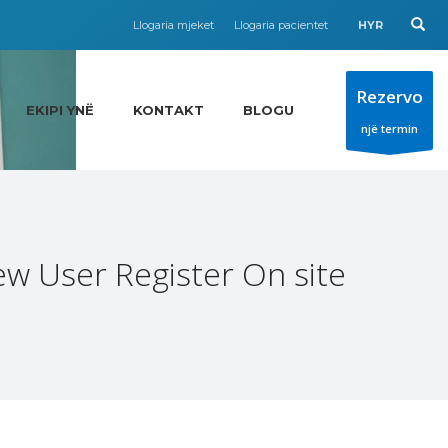
Llogaria mjeket
Llogaria pacientet
HYR
Rezervo
EKIPI YNË
KONTAKT
BLOGU
një termin
w User Register On site