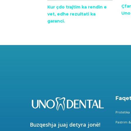
Çfar
Kur çdo trajtim ka rendin e
Uno
vet, edhe rezultati ka
garanci.
Faqet
Protetika
Pastrim &
Buzqeshja juaj detyra jonë!