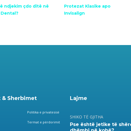
ë ndjekim çdo ditë në
Protezat Klasike apo
 Dental?
Invisalign
 & Sherbimet
Lajme
Politika e privatesisë
SHIKO TË GJITHA
Termat e përdorimit
Pse është jetike të shë
dhëmbi në kohë?