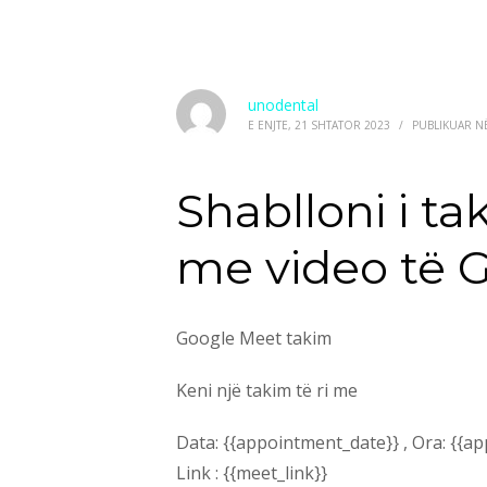
unodental
E ENJTE, 21 SHTATOR 2023
/
PUBLIKUAR N
Shablloni i t
me video të 
Google Meet takim
Keni një takim të ri me
Data: {{appointment_date}} , Ora: {{a
Link : {{meet_link}}