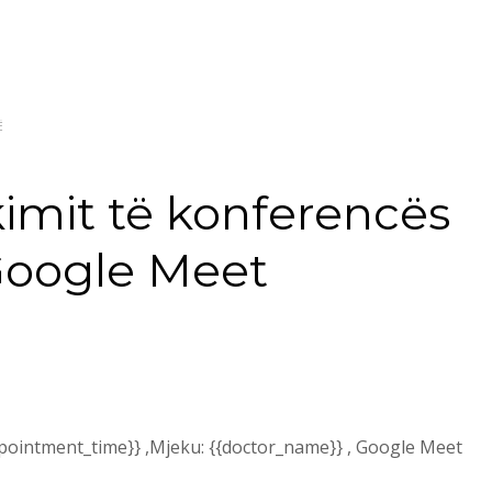
Ë
akimit të konferencës
Google Meet
ppointment_time}} ,Mjeku: {{doctor_name}} , Google Meet