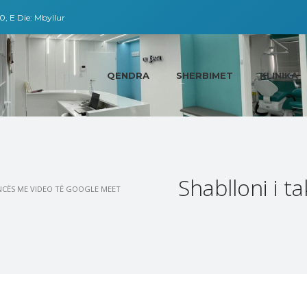
0, E Die: Mbyllur
QENDRA
SHERBIMET
KLINIKA
Shablloni i t
ENCËS ME VIDEO TË GOOGLE MEET