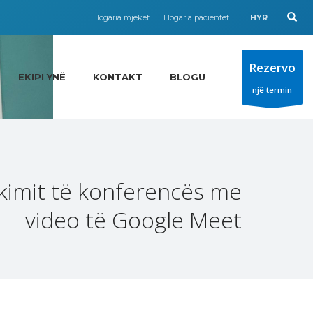
Llogaria mjeket
Llogaria pacientet
HYR
Rezervo
EKIPI YNË
KONTAKT
BLOGU
një termin
akimit të konferencës me
video të Google Meet