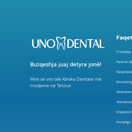
Faqet
Protetika
Pastrim &
Buzqeshja juaj detyra jonë!
Parandal
Mirë së vini tek Klinika Dentare më
Rivendosj
moderne në Tetovë
dhëmbëv
Stomatolo
Implante 
Invisalign