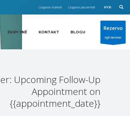
Llogaria mjeket
Llogaria pacientet
HYR
Rezervo
EKIPI YNË
KONTAKT
BLOGU
një termin
er: Upcoming Follow-Up
Appointment on
{{appointment_date}}