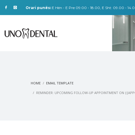
Orari punës:
E Hën - E Pre 09:00 - 18.00, E Sht: 09.00 - 14.0
HOME
EMAIL TEMPLATE
REMINDER: UPCOMING FOLLOW-UP APPOINTMENT ON {{APP