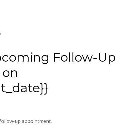
Ë
pcoming Follow-Up
 on
t_date}}
 follow-up appointment.