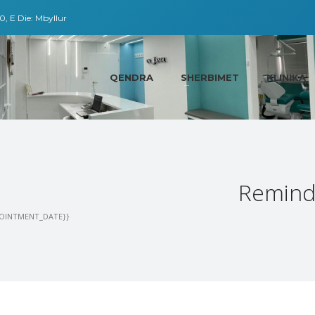
0, E Die: Mbyllur
QENDRA
SHERBIMET
KLINIKA
Remind
OINTMENT_DATE}}