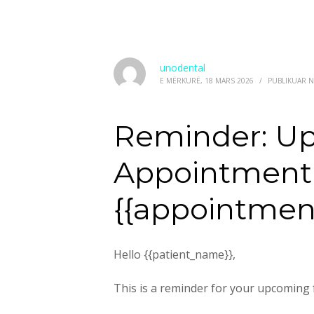
unodental
E MËRKURË, 18 MARS 2026
/
PUBLIKUAR N
Reminder: U
Appointment
{{appointmen
Hello {{patient_name}},
This is a reminder for your upcoming