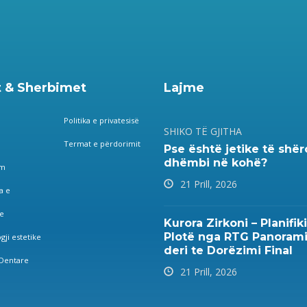
 & Sherbimet
Lajme
Politika e privatesisë
SHIKO TË GJITHA
Termat e përdorimit
Pse është jetike të shë
dhëmbi në kohë?
im
21 Prill, 2026
a e
e
Kurora Zirkoni – Planifiki
Plotë nga RTG Panoram
gji estetike
deri te Dorëzimi Final
Dentare
21 Prill, 2026