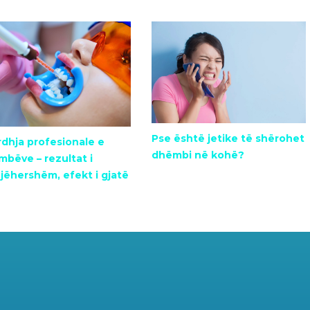
Pse është jetike të shërohet
dhja profesionale e
dhëmbi në kohë?
bëve – rezultat i
ëhershëm, efekt i gjatë