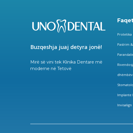
Faqet
Protetika
Pastrim &
Buzqeshja juaj detyra jonë!
Parandal
Mirë së vini tek Klinika Dentare më
Rivendosj
moderne në Tetovë
dhëmbëv
Stomatolo
Implante 
Invisalign