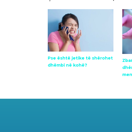
Pse është jetike të shërohet
Zbar
dhëmbi në kohë?
dhëm
menj