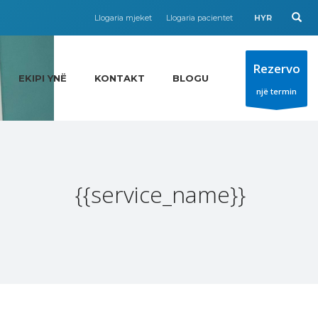
Llogaria mjeket
Llogaria pacientet
HYR
Rezervo
EKIPI YNË
KONTAKT
BLOGU
një termin
{{service_name}}