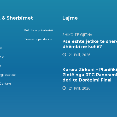
 & Sherbimet
Lajme
Politika e privatesisë
SHIKO TË GJITHA
Termat e përdorimit
Pse është jetike të shë
dhëmbi në kohë?
im
21 Prill, 2026
a e
e
Kurora Zirkoni – Planifiki
Plotë nga RTG Panoram
gji estetike
deri te Dorëzimi Final
Dentare
21 Prill, 2026