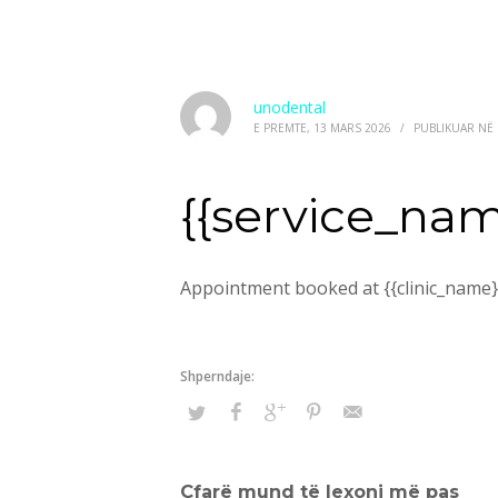
unodental
E PREMTE, 13 MARS 2026
/
PUBLIKUAR NË
{{service_nam
Appointment booked at {{clinic_name}
Çfarë mund të lexoni më pas