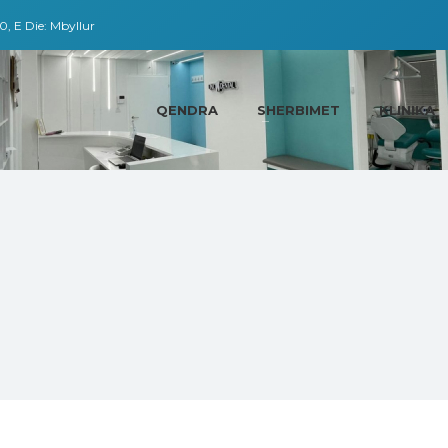
0, E Die: Mbyllur
QENDRA
SHERBIMET
KLINIKA